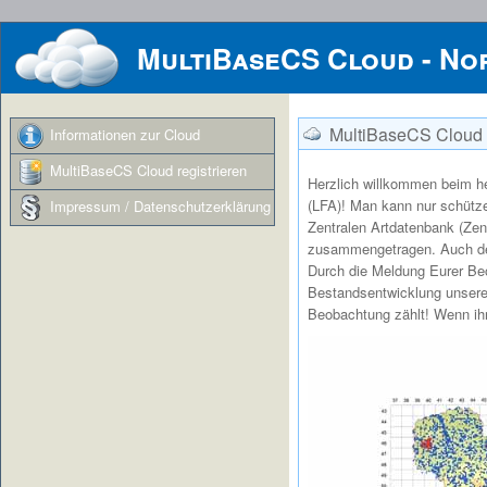
MultiBaseCS Cloud - No
MultiBaseCS Cloud 
Informationen zur Cloud
MultiBaseCS Cloud registrieren
Herzlich willkommen beim 
(LFA)! Man kann nur schütz
Impressum / Datenschutzerklärung
Zentralen Artdatenbank (Zen
zusammengetragen. Auch der
Durch die Meldung Eurer Beo
Bestandsentwicklung unsere
Beobachtung zählt! Wenn ihr 